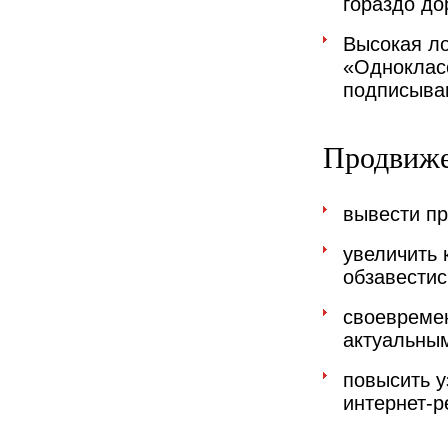
гораздо до
Высокая ло
«Однокласс
подписываю
Продвиже
вывести пр
увеличить 
обзавести
своевремен
актуальны
повысить у
интернет-