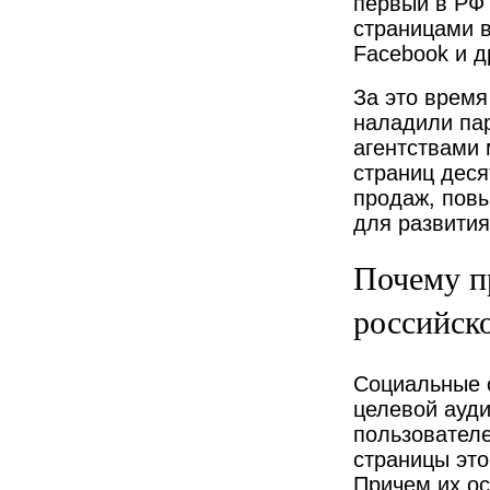
первый в РФ 
страницами в
Facebook и др
За это время
наладили па
агентствами 
страниц деся
продаж, пов
для развития
Почему п
российск
Социальные 
целевой ауди
пользователе
страницы это
Причем их о