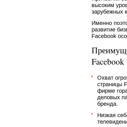
высоким уро
зарубежных к
Именно поэт
развитие биз
Facebook ос
Преимуще
Facebook
Охват огро
страницы F
фирме гор
деловых па
бренда.
Низкая себ
телевидени