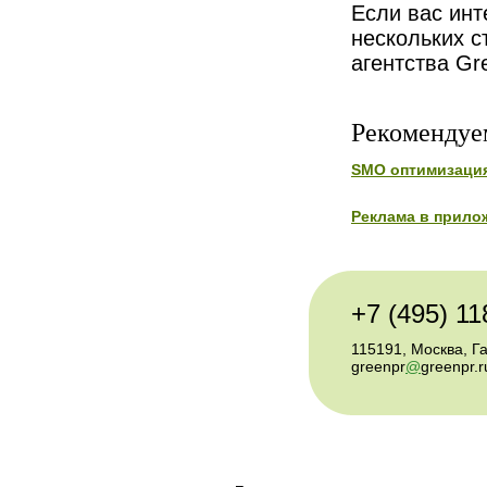
Если вас ин
нескольких с
агентства G
Рекомендуе
SMO оптимизаци
Реклама в прило
+7 (495) 11
115191, Москва, Г
greenpr
@
greenpr.r