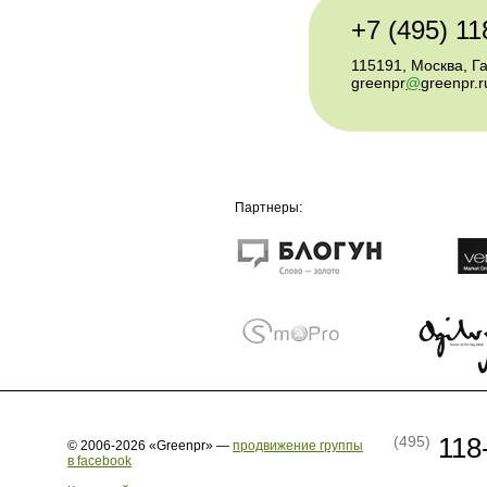
+7 (495) 11
115191, Москва, Г
greenpr
@
greenpr.r
Партнеры:
118
(495)
© 2006-2026 «Greenpr» —
продвижение группы
в facebook