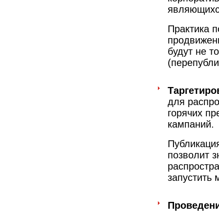
являющихс
Практика п
продвижен
будут не т
(перепубли
Таргетиро
для распр
горячих пр
кампаний.
Публикаци
позволит з
распростр
запустить 
Проведени