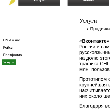
Услуги
Продвижен
СМИ о нас
«Вконтакте»
России и сам
Кейсы
русскоязычны
Портфолио
на долю этог
Услуги
трафика СНГ 
млн. пользов
Прототипом с
крупнейшая 
насчитываетс
них около ше
Благодаря в