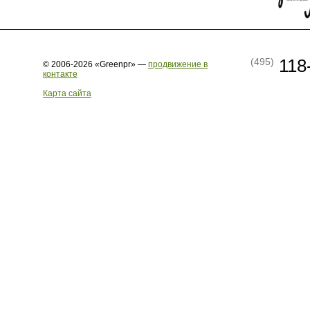
118
(495)
© 2006-2026 «Greenpr» —
продвижение в
контакте
Карта сайта