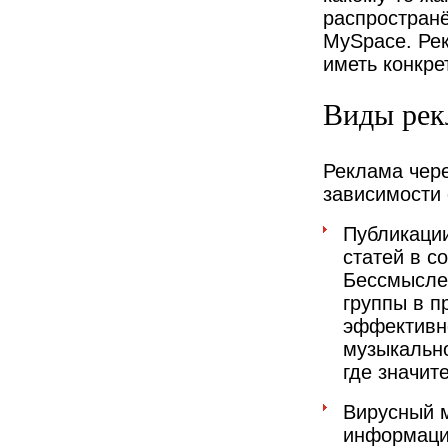
распространё
MySpace. Рек
иметь конкре
Виды рек
Реклама чере
зависимости 
Публикаци
статей в с
Бессмыслен
группы в п
эффективно
музыкально
где значит
Вирусный м
информацию