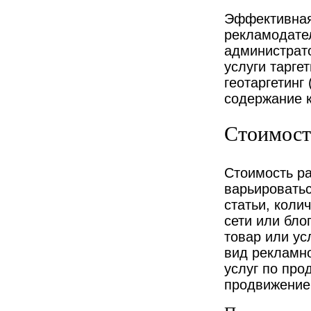
Эффективная
рекламодател
администрат
услуги тарге
геотаргетинг
содержание к
Стоимост
Стоимость р
варьироватьс
статьи, коли
сети или бло
товар или ус
вид рекламно
услуг по про
продвижение