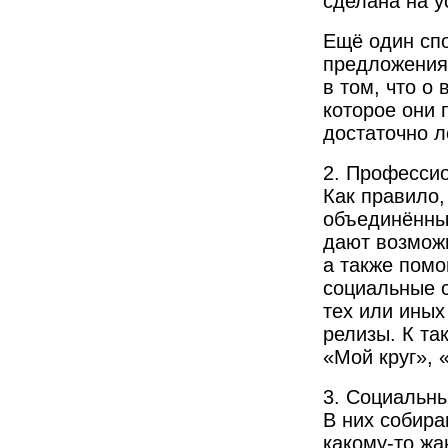
сделана на у
Ещё один сп
предложения
в том, что о
которое они 
достаточно л
2. Професси
Как правило,
объединённых
дают возможн
а также помо
социальные с
тех или иных
релизы. К та
«Мой круг», 
3. Социальны
В них собира
какому-то жа