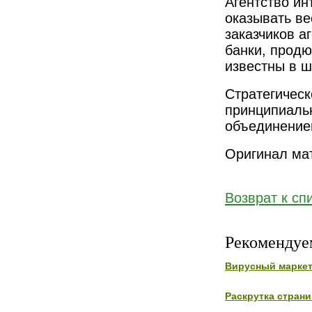
Агентство ин
оказывать ве
заказчиков а
банки, продю
известны в ш
Стратегическ
принципиальн
объединение
Оригинал ма
Возврат к сп
Рекомендуе
Вирусный маркет
Раскрутка стран