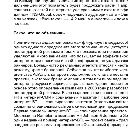
во Всемирной паутине. Сейчас интернет охватывает около 
дальнейшем этот показатель будет продолжать расти. Нап
социальных сетей в интернете уже сравнимы с охватом эфи
данным
TNS-Global
, объем недельной аудитории сети «Одн
млн человек, «Вконтакте» — 14,2 млн, а аналогичный показ
человек.
Такое, что не объяснишь
Понятие «нестандартная реклама» фигурирует в медиасооб
однако единого определения этого термина не существует 
нестандартной рекламы в том, что пользователи не воспри
уделяют ей много внимания, что повышает ее эффективнос
интернете там появился и свой «неформат», не укладываю
баннеров. Большинство рекламных агентств относят к нес
рекламу, кроме баннерной. Сейчас на рынке наиболее час
агентства AdWatch, которое предложило включать в нестан
проекты, в которых бренд компании в том или ином виде и
интернет-ресурсы
и сервисы с целью нахождения новых под
основе этого определения компания в 2008 году разработ
нестандартной рекламы. Было выделено три основные ее
PR в интернет-СМИ
и социальный маркетинг. Наиболее ра
интернет-BTL
— спонсирование контента (отдельных сайтов 
создание специальных сайтов с символикой для продвижени
Первые примеры
интернет-BTL
— спонсирование проектов Ki
Москвы» на Rambler.ru компаниями Johnson & Johnson и So
один недавний пример
интернет-BTL
— проект банка «Урал
внедрению рекламы в приложение «Счастливый фермер» дл