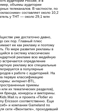
35% аудитории России, и в
ример, объемы аудитории
рных телеканалов. В частности, по
оклассники» составляет около 10,2
атель у ТНТ — около 29,1 млн
ществе уже достаточно давно,
до сих пор. Главный плюс
нимают ее как рекламу и поэтому
ть. По мере развития рекламы в
щийся в систему классических
тандартной рекламе всю медийную
то встречается определение
дартную рекламу все специальные
нтегрируется в популярные
ходов к работе с аудиторией. На
ала первую классификацию
 формы:
интернет-BTL
,
спространенные приемы
или их тематических разделов),
я бренда, конкурсы и викторины.
ds.Mail.ru и проекта «Побег из
ny Ericsson соответственно. Еще
сиб» и компании Gameland по
я сети «Вконтакте», проходивший