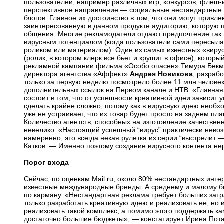
пользователей, например различных игр, конкурсов,
флеш-и
перспективное направление — социальные нестандартные 
блогов. Главное их достоинство в том, что они могут привл
заинтересованную в данном продукте аудиторию, которую 
общения. Многие рекламодатели отдают предпочтение так 
вирусным потенциалом (когда пользователи сами пересыла
роликом или материалом). Один из самых известных «вир
(ролик, в котором клерк все бьет и крушит в офисе), котор
рекламной кампании фильма «Особо опасен» Тимура Бекм
директора агентства «Аффект»
Андрея Новикова
, разраб
только за первую неделю посмотрело более 11 млн человек
дополнительных ссылок на Первом канале и НТВ. «Главная
состоит в том, что от успешности креативной идеи зависит 
сделать крайне сложно, потому как в вирусную идею необхо
уже не устраивает, что их товар будет просто на заднем п
Количество агентств, способных на изготовление качественн
невелико. «Настоящий успешный “вирус” практически невоз
намеренно, это всегда некая рулетка из серии “выстрелит 
Катков. — Именно поэтому создание вирусного контента не
Порог входа
Сейчас, по оценкам Mail.ru, около 80% нестандартных
инте
известные международные бренды. А среднему и малому б
по карману. «Нестандартная реклама требует больших затр
только разработать креативную идею и реализовать ее, но 
реализовать такой комплекс, а помимо этого поддержать 
достаточно большие бюджеты», — констатирует Ирина Потас