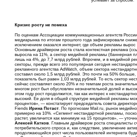
успевает за спросом.
Кризис росту не помеха
По оценкам Ассоциации коммуникационных агентств России,
медиарынка по итогам прошлого года зафиксировали сниж
исключением оказался интернет, где объем рекламы вырос 
Основным драйвером роста стала контекстная реклама (ссы
выросла на 11%, а сектор медийной рекламы (баннерная п
лишь на 4%, до 7,7 млрд рублей. Впрочем, и в медийной р
секторы, прежде всего это популярная сегодня нестандарт
рекламного агентства AdWatch, объем сектора нестандартн
составил около 1,5 млрд рублей. Это почти на 50% больше, 
показатель был равен 1,03 млрд рублей. То есть сектор не
сейчас составляет около 20% и по темпам роста значитель
многом рост был обусловлен незначительной долей и высок
этом году рост продолжится, так как интерес к нестандарт
высокий. Ее доля в общей структуре медийной рекламы мож
процентов», — констатирует председатель совета директор
Fiends
Ирина Потаст
. По прогнозам Mail.ru, рынок медийн
примерно на 10%. «Сегмент нестандартной рекламы, поско
растет, увеличится как минимум на 15 процентов», — уточн
Алексей Катков
. Главным драйвером роста специалисты с
потребительского спроса и, как следствие, увеличение акти
продолжающийся рост числа пользователей интернета буде