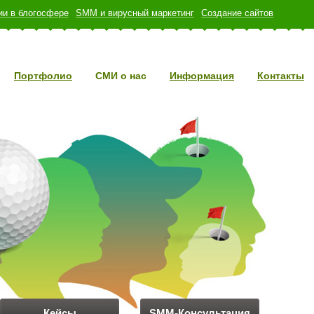
и в блогосфере
SMM и вирусный маркетинг
Создание сайтов
Портфолио
СМИ о нас
Информация
Контакты
Кейсы
SMM-Консультация