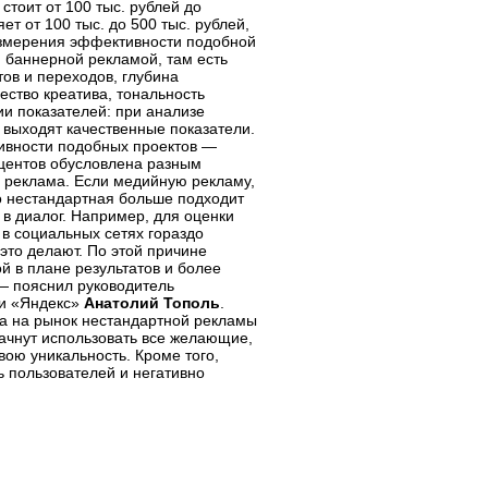
тоит от 100 тыс. рублей до
т от 100 тыс. до 500 тыс. рублей,
 измерения эффективности подобной
й баннерной рекламой, там есть
ов и переходов, глубина
ество креатива, тональность
ии показателей: при анализе
выходят качественные показатели.
ивности подобных проектов —
кцентов обусловлена разным
я реклама. Если медийную рекламу,
то нестандартная больше подходит
 в диалог. Например, для оценки
 в социальных сетях гораздо
 это делают. По этой причине
 в плане результатов и более
— пояснил руководитель
ии «Яндекс»
Анатолий Тополь
.
да на рынок нестандартной рекламы
начнут использовать все желающие,
вою уникальность. Кроме того,
ь пользователей и негативно