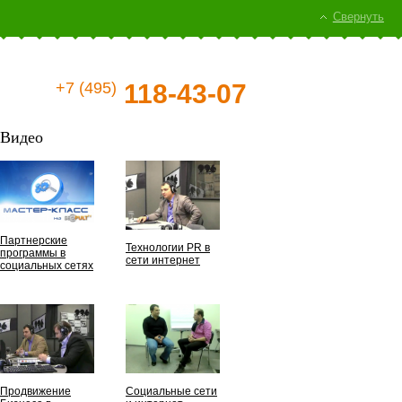
Свернуть
+7 (495)
118-43-07
Видео
Партнерские
Технологии PR в
программы в
сети интернет
социальных сетях
Продвижение
Социальные сети