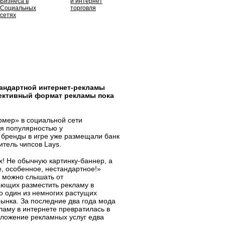
Бизнеса в
и интернет
Социальных
торговля
сетях
тандартной интернет-рекламы
пективный формат рекламы пока
мер» в социальной сети
ся популярностью у
 бренды в игре уже размещали банк
итель чипсов Lays.
ех! Не обычную картинку-баннер, а
е, особенное, нестандартное!»
 можно слышать от
ющих разместить рекламу в
то один из немногих растущих
рынка. За последние два года мода
ламу в интернете превратилась в
ложение рекламных услуг едва