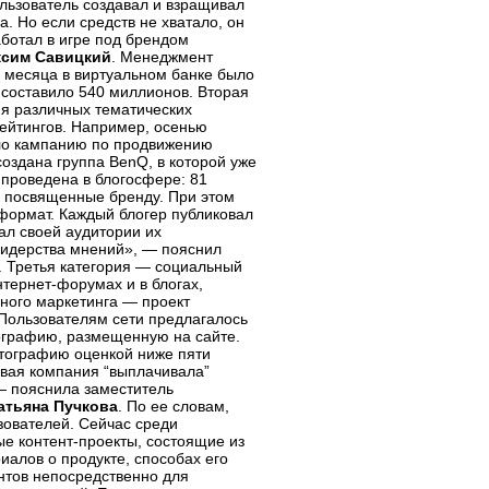
ользователь создавал и взращивал
а. Но если средств не хватало, он
аботал в игре под брендом
сим Савицкий
. Менеджмент
а месяца в виртуальном банке было
 составило 540 миллионов. Вторая
я различных тематических
рейтингов. Например, осенью
ло кампанию по продвижению
оздана группа BenQ, в которой уже
 проведена в блогосфере: 81
 посвященные бренду. При этом
ормат. Каждый блогер публиковал
ал своей аудитории их
лидерства мнений», — пояснил
. Третья категория — социальный
нтернет-форумах
и в блогах,
ного маркетинга — проект
. Пользователям сети предлагалось
ографию, размещенную на сайте.
отографию оценкой ниже пяти
овая компания “выплачивала”
— пояснила заместитель
атьяна Пучкова
. По ее словам,
зователей. Сейчас среди
ные
контент-проекты
, состоящие из
иалов о продукте, способах его
нтов непосредственно для