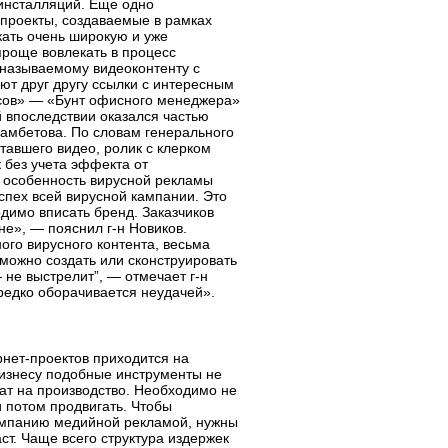
нсталляций.
Еще одно
проекты, создаваемые в рамках
екать очень широкую и уже
проще вовлекать в процесс
называемому видеоконтенту с
ют друг другу ссылки с интересным
усов» — «Бунт офисного менеджера»
ый впоследствии оказался частью
амбетова. По словам генерального
отавшего видео, ролик с клерком
 без учета эффекта от
 особенность вирусной рекламы
успех всей вирусной кампании. Это
димо вписать бренд. Заказчиков
лане», — пояснил
г-н
Новиков.
ого вирусного контента, весьма
можно создать или сконструировать
— не выстрелит”, — отмечает
г-н
редко оборачивается неудачей».
рнет-проектов
приходится на
изнесу подобные инструменты не
ат на производство. Необходимо не
и потом продвигать. Чтобы
кампанию медийной рекламой, нужны
т. Чаще всего структура издержек