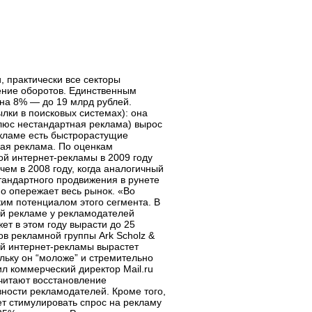
 практически все секторы
ение оборотов. Единственным
на 8% — до 19 млрд рублей.
лки в поисковых системах): она
люс нестандартная реклама) вырос
екламе есть быстрорастущие
ная реклама. По оценкам
ой интернет-рекламы в 2009 году
чем в 2008 году, когда аналогичный
стандартного продвижения в рунете
но опережает весь рынок. «Во
им потенциалом этого сегмента. В
ной рекламе у рекламодателей
ет в этом году вырасти до 25
ов рекламной группы Ark Scholz &
ой интернет-рекламы вырастет
льку он “моложе” и стремительно
ил коммерческий директор Mail.ru
читают восстановление
вности рекламодателей. Кроме того,
т стимулировать спрос на рекламу