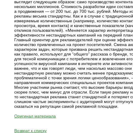
выглядит следующим образом: само производство контента с
нескольких миллионов. Стоимость разработки идеи составляе
а продвижения — от 200 тыс. до 700 тыс. рублей. Методы
рекламы весьма стандартны. Как и в случае с традиционно
измеряемые количественные (например, количество контакт
просмотра, время контакта) и качественные показатели (кач
откликов пользователей). «Меняется характер интерпретац
эффективности нестандартных кампаний на передний план 
Главный ориентир для рекламодателей при оценке эффект
количество привлеченных на проект посетителей. Смена а
характером задач, которые призвана решить нестандартна
как правило, используют для “общего” рассказа о бренде, 
для тесной коммуникации с потребителем и вовлечения его
успешности вирусной кампании в интернете или активности
важнее, что и как говорят люди, чем насколько массово они
нестандартную рекламу можно считать менее предсказуемой
проблематичной с точки зрения логики ценообразования», 
направления коммерческих специальных проектов компан
Многие участники рынка считают, что высокие барьеры вхо
скорее плюс, чем минус для отрасли. Если такую рекламу 
то нестандартная реклама станет стандартной и потеряет с
слишком частые эксперименты с аудиторией могут отпугнут
сказаться на репутации самой рекламной площадки.
Оригинал материала
Возврат к списку