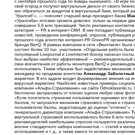
с сентября прошлого года по январь нынешнего. «В игре п
свой огород и получал виртуальные деньги от своего бизнес
мог обратиться за кредитом в виртуальный банк, который р
“Уралсиб”», — поясняет старший
вице-президент
банка
Мак
«Уралсиба» итогами проекта доволен: только за первые дв
совершено 5,6 млн транзакций. Число рекламных контактов
категория
— PR в интернет-СМИ.
В нее попадает публикаци
новостей, проведение конференций, опросов, публикация 
прошлого года агентство
интернет-PR
GreenPR организова
бренда BenQ. В рамках компании в сети «Вконтакте» была с
состоит более 10 тыс. участников. «Отдельная работа была
популярный Livejournal
и LiveInternet-блогер
написал посты,
был выбран наиболее эффективный — рекомендательный ф
свои впечатления от работы мониторов BenQ и рекомендов
использовать. Таким образом был задействован механизм 
менеджер по продажам агентства
Александр Заболотный
маркетинг. В его задачи входит формирование мнения
на и
вирусный маркетинг. Наиболее известные примеры социаль
компании
«Альфа-Страхование»
на сайте Odnoklassniki.ru
бесплатно застраховать от плохих оценок любую свою фот
«Если посетитель странички пользователя оценивал его ф
баллов, то запускался механизм страхового случая и страх
пользователю баллы, недостающие до оценки “отлично”», 
генерального директора компании
«Альфа-Страхование»
Т
виртуальной страховкой воспользовалось более 6 млн поль
рекламодателей наибольшим спросом пользуются различ
вполне стандартного набора компонентов — статей и матер
использования и т. д., а также
какого-то
количества компоне