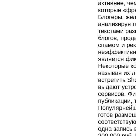
активнее, че
которые «фре
Блогеры, жел
анализируя п
текстами ра
блогов, прод
спамом и ре
неэффективно
является фик
Некоторые к
называя их 
встретить Sh
выдают устро
сервисов. Фи
публикации, 
Популярнейш
готов размещ
соответствую
одна запись 
200 000 руб