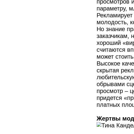
просмотров и
параметру, 
Рекламирует 
молодость, к
Но знание пр
заказчикам, 
хороший «вир
считаются вп
может стоить
Высокое каче
скрытая рек
любительску
обрывами сце
просмотр – ц
придется «пр
платных площа
Жертвы мо