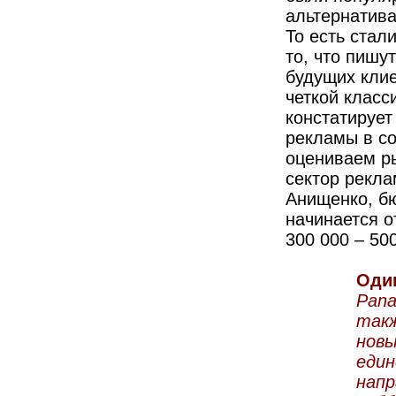
альтернатива
То есть стал
то, что пишу
будущих клие
четкой класс
констатирует
рекламы в со
оцениваем ры
сектор рекла
Анищенко, бю
начинается о
300 000 – 500
Оди
Pana
такж
нов
един
напр