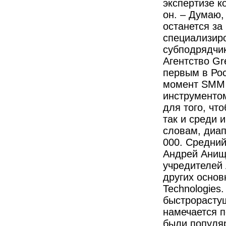
экспертизе к
он. – Думаю,
останется за
специализиро
субподрядчи
Агентство Gr
первым в Рос
момент SMM 
инструментом
для того, чт
так и среди 
словам, диап
000. Средний
Андрей Анище
учредителей 
других основ
Technologies
быстрорасту
намечается п
были популяр