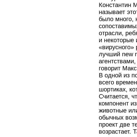
Константин М
называет это
было много, 
сопоставимых
отрасли, реб
и некоторые 
«вирусного» 
лучший new m
агентствами,
говорит Мак
В одной из п
всего времен
шортиках, ко
Считается, ч
компонент из
животные или
обычных возм
проект две т
возрастает. 