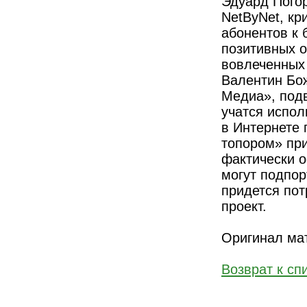
Эдуард Погор
NetByNet, кр
абонентов к 
позитивных о
вовлеченных
Валентин Бож
Медиа», под
учатся испол
в Интернете 
топором» при
фактически о
могут подпор
придется пот
проект.
Оригинал ма
Возврат к сп