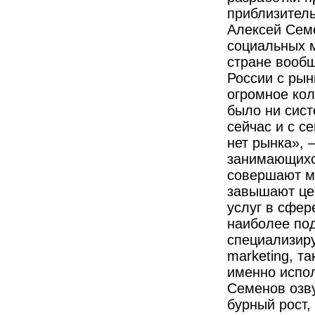
приблизитель
Алексей Семе
социальных м
стране вообщ
России с рын
огромное кол
было ни сист
сейчас и с с
нет рынка», 
занимающихс
совершают м
завышают цен
услуг в сфер
наиболее по
специализиру
marketing, т
именно испо
Семенов озву
бурный рост,