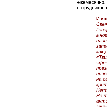
ежемесячно. 
сотрудников 
Изя
Свеж
Гово
мног
площ
запа
как 
«Тви
«фе
през
ниче
на с
крит
Kerm
Не т
анти
зани