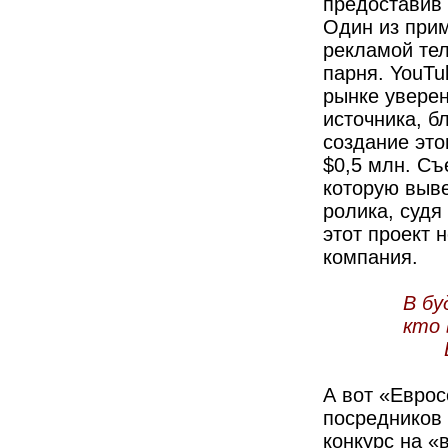
предоставив
Один из прим
рекламой те
парня. YouTu
рынке уверен
источника, б
создание это
$0,5 млн. С
которую выве
ролика, судя
этот проект 
компания.
В бу
кто 
А вот «Еврос
посредников 
конкурс на «