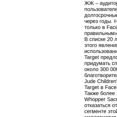
ЖЖ – аудитор
пользователе
долгосрочные
через годы. 
только в Fac
правильным»
В списке 20
этого явлени
использовани
Target предл
придумать сп
около 300 00
благотворите
Jude Children
Target в Fac
Также более 
Whopper Sacr
отказаться о
сегменте это