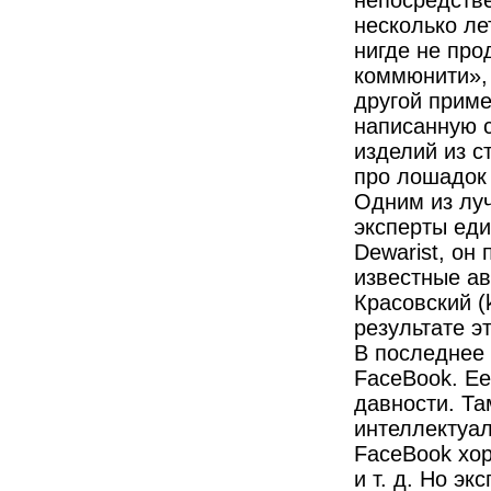
непосредстве
несколько ле
нигде не про
коммюнити», 
другой прим
написанную с
изделий из с
про лошадок н
Одним из луч
эксперты ед
Dewarist, он
известные ав
Красовский (k
результате э
В последнее 
FaceBook. Е
давности. Та
интеллектуал
FaceBook хор
и т. д. Но э