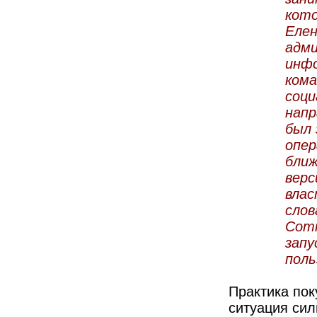
кото
Елен
адми
инфо
кома
соци
напр
был 
опер
ближ
верс
влас
слов
Сотн
запу
поль
Практика пок
ситуация сил