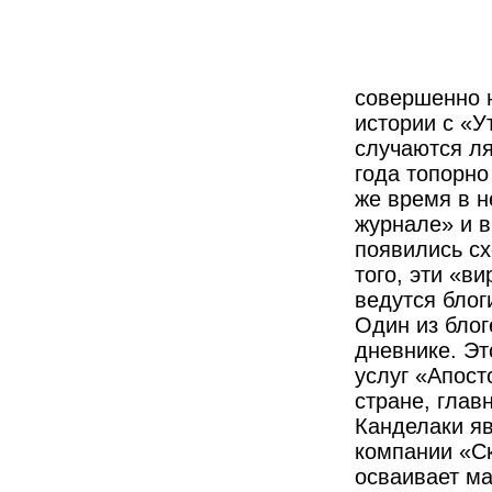
совершенно 
истории с «У
случаются л
года топорно
же время в 
журнале» и в
появились с
того, эти «в
ведутся блог
Один из блог
дневнике. Эт
услуг «Апост
стране, главн
Канделаки яв
компании «Ск
осваивает ма