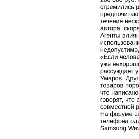
стремились р
предпочитают
течение неско
автора, скоре
Агенты влиян
использовани
недопустимо,
«Если челове
уже нехорошо
рассуждает 
Умаров. Друг
товаров поро
что написано
говорят, что
совместной р
На форуме са
телефона оди
Samsung Wav