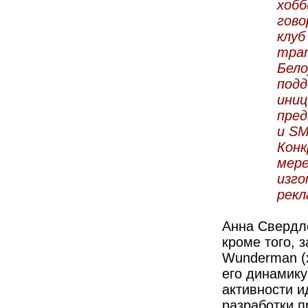
хобб
гово
клуб
трат
Бело
подд
иниц
пред
и SM
Конк
мере
изго
рекл
Анна Свердло
кроме того, 
Wunderman (
его динамику
активности и
разработки п